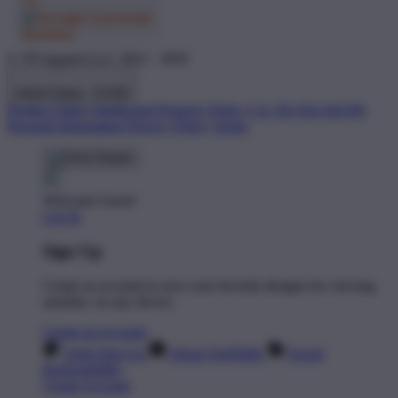
© TP Apparel LLC 2012 - 2026
United States - $ USD
Product Safety
Intellectual Property Policy
CA: Do Not Sell My
Personal Information
Privacy Policy
Terms
Welcome Guest!
Log In
Sign Up
Create an account to save your favorite designs for viewing
anytime, on any device.
Create an Account
Artist Sign Up
About TeePublic
Social
Responsibility
Create Account