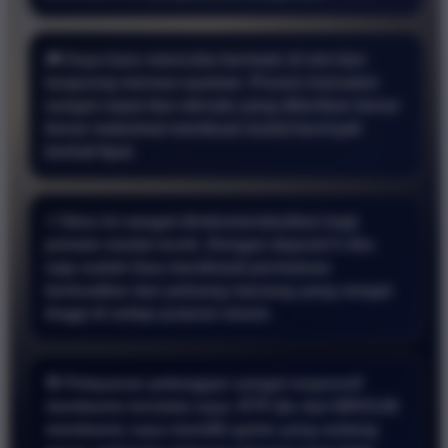
🎮 Saya baru mencoba bermain di sini dan
langsung merasa nyaman. Proses transaksi
sangat cepat dan winrate yang diberikan benar
benar maksimal membuat modal kecil jadi
berkali lipat.
⚡ Situs ini sangat direkomendasikan bagi
pemain modal receh. Dengan deposit 5 ribu
saja sudah bisa menikmati permainan
berkualitas dan peluang menang yang sangat
tinggi di setiap putaran mesin.
🎯 Pelayanan pelanggan sangat responsif
membantu kendala saya. RTP jitu dari BRO138
membantu saya memilih game yang sedang