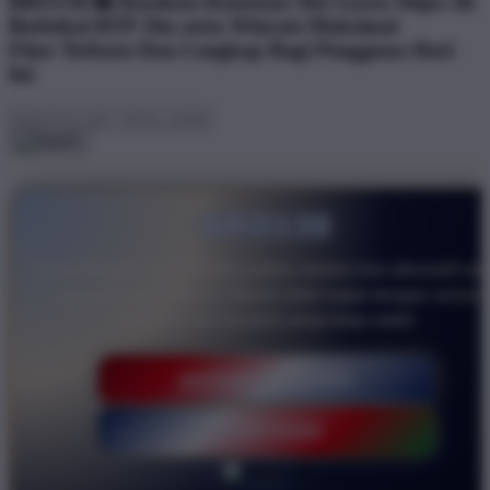
BRO138 🎱 Rasakan Keseruan Slot Gacor Depo 5K
Berbekal RTP Jitu serta Winrate Maksimal
Fitur Terbaru Dan Lengkap Bagi Pengguna Hari
Ini
BRO138
Akses BRO138 kini semakin praktis melalui link alternatif res
yang selalu diperbarui. Masuk lebih cepat dengan server
responsif dan koneksi yang tetap stabil.
DAFTAR SEKARANG
LOGIN DISINI