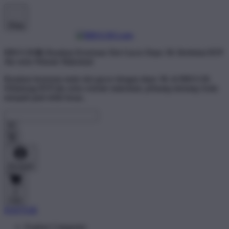
Shop
BRO138 🎱 Rasakan Keseruan Slot Gacor Depo 5K Berbekal RTP
Jitu serta Winrate Maksimal
Rasakan keseruan main slot gacor dengan depo 5K di BRO138.
Didukung RTP jitu serta winrate maksimal, peluang menang Anda
menjadi jauh lebih besar..
Account
0
Cart
DAFTAR
Explore Categories