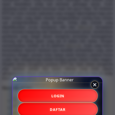
dapat diandalkan setiap kali memutar gulungan mesin. Anda
diundang untuk rasakan keseruan main slot gacor depo 5K berbekal
RTP jitu serta winrate maksimal yang sengaja dipersiapkan bagi para
bettor cerdas yang tidak sekadar mengandalkan insting buta semata
saat mempertaruhkan uang mereka. Setiap data winrate yang
dipublikasikan secara transparan oleh situs
BRO138
merupakan
hasil ekstraksi langsung dari database permainan pusat, memberikan
gambaran yang sangat akurat mengenai persentase kemungkinan
menang dari setiap game yang ada di dalam lobi utama. Dengan
memanfaatkan fasilitas ini di platform
BRO138
, Anda yang hanya
bermodalkan deposit minimal pun memiliki probabilitas yang sama
besarnya dengan pemain kelas kakap untuk memicu putaran bonus
scatter dan mengantongi hadiah berlipat ganda dalam waktu singkat.
Disiplin dalam mengikuti panduan RTP dan bijak dalam mengelola
nilai taruhan adalah dua kunci rahasia yang telah sukses
mengantarkan ribuan member kami menjadi jutawan baru di dunia
maya, dan kini giliran Anda untuk membuktikannya.
Share this design:
LOGIN
DAFTAR