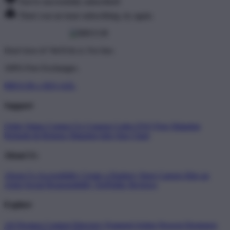
You've successfully subscribed!
There was an issue subscribing, try again.
Don't love it? We'll fix it. For free.
100% Free Exchanges.
BRO138 x SEO AZL
Support
Order Status
Contact Us
Coupon Codes
FAQ
Free Shipping
Refunds & Returns
Shipping Info
Size Chart
About Us
About Us
Accessibility
Create a Dashery Store
Careers
Hire an
Artist
Social Responsibility
TeePublic Reviews
Explore
All Designs
Content Directory
Featured Artists
Newest Designers