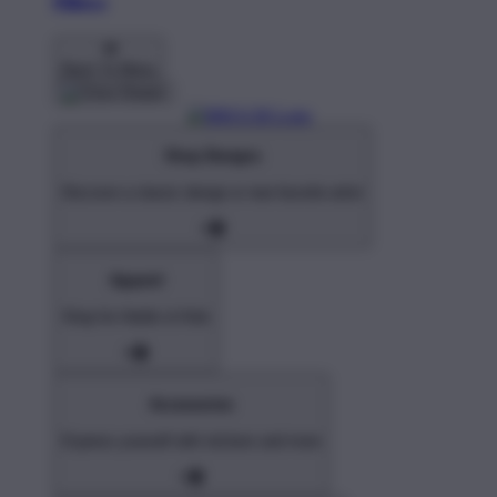
Pillows
Back To Menu
Shop Designs
Discover a classic design or new favorite artist
Apparel
Shop for Adults & Kids
Accessories
Express yourself with stickers and more