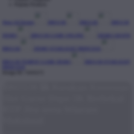
Popular Products
Shop All Design
BRO138
BRO138
BRO138
DEMO
BRO138 GAME ONLINE
DEMO GRATIS
BRO138
DEMO STARLIGHT PRINCESS
BRO138 TEMPAT GAME DEMO
BRO138 STARLIGHT
PRINCESS
Design ID: 74165272
BRO138 🎱 Rasakan Keseruan
Slot Gacor Depo 5K Berbekal
RTP Jitu serta Winrate
Maksimal