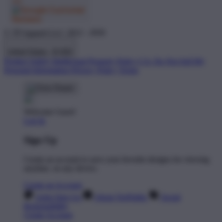
© TP Apparel LLC 2012 - 2026
United States - $ USD
Product Safety
Intellectual Property Policy
CA: Do Not Sell My
Personal Information
Privacy Policy
Terms
Welcome Guest!
Log In
Sign Up
Create an account to save your favorite designs for viewing
anytime, on any device.
Create an Account
Artist Sign Up
About TeePublic
Social
Responsibility
Create Account