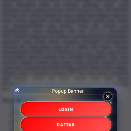
dapat diandalkan setiap kali memutar gulungan mesin. Anda
diundang untuk rasakan keseruan main slot gacor depo 5K berbekal
RTP jitu serta winrate maksimal yang sengaja dipersiapkan bagi para
bettor cerdas yang tidak sekadar mengandalkan insting buta semata
saat mempertaruhkan uang mereka. Setiap data winrate yang
dipublikasikan secara transparan oleh situs
BRO138
merupakan
hasil ekstraksi langsung dari database permainan pusat, memberikan
gambaran yang sangat akurat mengenai persentase kemungkinan
menang dari setiap game yang ada di dalam lobi utama. Dengan
memanfaatkan fasilitas ini di platform
BRO138
, Anda yang hanya
bermodalkan deposit minimal pun memiliki probabilitas yang sama
besarnya dengan pemain kelas kakap untuk memicu putaran bonus
scatter dan mengantongi hadiah berlipat ganda dalam waktu singkat.
Disiplin dalam mengikuti panduan RTP dan bijak dalam mengelola
nilai taruhan adalah dua kunci rahasia yang telah sukses
mengantarkan ribuan member kami menjadi jutawan baru di dunia
maya, dan kini giliran Anda untuk membuktikannya.
Share this design:
LOGIN
DAFTAR