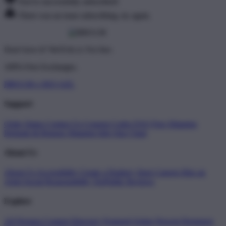
You've successfully subscribed!
There was an issue subscribing, try again.
Don't love it? We'll fix it. For free.
100% Free Exchanges.
BRO138 x SEO AZL
Support
Order Status
Contact Us
Coupon Codes
FAQ
Free Shipping
Refunds & Returns
Shipping Info
Size Chart
About Us
About Us
Accessibility
Create a Dashery Store
Careers
Hire an
Artist
Social Responsibility
TeePublic Reviews
Explore
All Designs
Content Directory
Featured Artists
Newest Designers