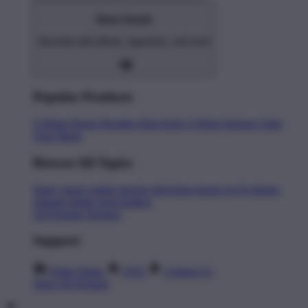
Home Goods
Decorate with pillows, tapestries, and more
Popular Products
T-Shirts
Shorts
Hoodies
Hats
Kids T-Shirts
Stickers
Tank
Tops
Mugs
Browse All Topics
funny
music
anime
movies
television
sports
sci-fi
vintage
animals
drinks
food
politics
All Popular Designs
Support
Order Status
FAQ
Contact Us
Shop All Designs