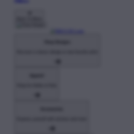
Pillows
Back To Menu
Shop Designs
Discover a classic design or new favorite artist
Apparel
Shop for Adults & Kids
Accessories
Express yourself with stickers and more